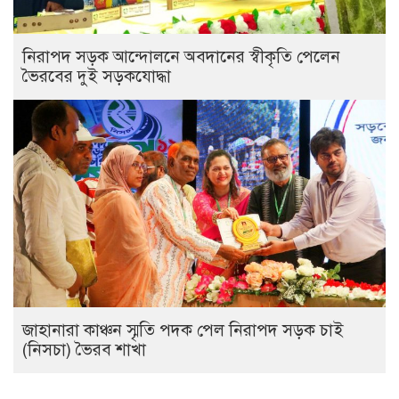
নিরাপদ সড়ক আন্দোলনে অবদানের স্বীকৃতি পেলেন
ভৈরবের দুই সড়কযোদ্ধা
জাহানারা কাঞ্চন স্মৃতি পদক পেল নিরাপদ সড়ক চাই
(নিসচা) ভৈরব শাখা