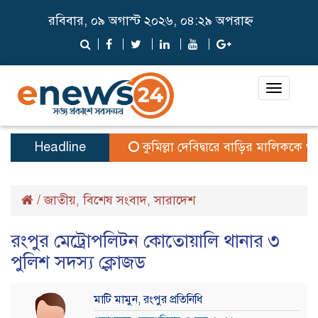
রবিবার, ০৯ অগাস্ট ২০২৬, ০৪:২৯ অপরাহ্ন
Toggle
navigat
Headline
কুমিল্লা দেবিদ্বারে বাড়ির মালিককে খু/ন
/
জাতীয়
বিশেষ সংবাদ
সারাদেশ
,
,
রংপুর মেট্রোপলিটন কোতোয়ালি থানার ৩
পুলিশ সদস্য ক্লোজড
মাটি মামুন, রংপুর প্রতিনিধি