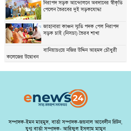
নিরাপদ সড়ক আন্দোলনে অবদানের স্বীকৃতি
পেলেন ভৈরবের দুই সড়কযোদ্ধা
জাহানারা কাঞ্চন স্মৃতি পদক পেল নিরাপদ
সড়ক চাই (নিসচা) ভৈরব শাখা
বানিয়াচংয়ে নজির উদ্দিন আহমদ চৌধুরী
কলেজের উদ্বোধন
হবিগঞ্জে ই’য়া’বাসহ ২ জন গ্রে’প্তার,
মোটরসাইকেল ও নগদ টাকা জব্দ
ঘর ভাড়া মেটাতে মাথার চুল বিক্রি করলেন
রেহানা বেগম
কুড়িগ্রামে তিস্তায় শিগগিরই পাইলট প্রকল্প
চালু হবে: পানি সম্পদ প্রতিমন্ত্রী
সম্পাদক-ইমন মাহমুদ, বার্তা সম্পাদক-জয়নাল আবেদীন রিটন,
যুগ্ম বার্তা সম্পাদক- আরিফুল ইসলাম মামুন