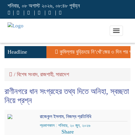
শনিবার, ০৮ অগাস্ট ২০২৬, ০৮:৪৮ পূর্বাহ্ন
Toggle
navigati
Headline
কুমিল্লার বুড়িচংয়ে নি’খোঁ’জের ৩ দিন পর পুকু
/
বিশেষ সংবাদ
রাজশাহী
সারাদেশ
,
,
রাণীনগরে ধান সংগ্রহের তথ্য দিতে অনিহা, স্বচ্ছতা
নিয়ে প্রশ্ন
রাজেকুল ইসলাম, নিজস্ব প্রতিনিধি
প্রকাশকাল : শনিবার, ২০ জুন, ২০২৬
Share