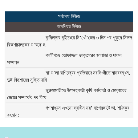
সর্বশেষ নিউজ
জনপ্রিয় নিউজ
কুমিল্লার বুড়িচংয়ে নি’খোঁ’জের ৩ দিন পর পুকুরে মিলল
রিকশাচালকের ম’রদে’হ
কালীগঞ্জে তোফাজ্জল ডাক্তারের জানাজা ও দাফন
সম্পন্ন
মা’ম’লা বাণিজ্যের প্রতিবাদে নরসিংদীতে মানববন্ধন,
দুই কিশোরের মুক্তি দাবি
ভূরুঙ্গামারীতে উপসহকারী কৃষি কর্মকর্তা ও মেম্বারের
মেয়ের সম্পর্কের পর বিয়ে
গণমাধ্যম এখনো স্বাধীন নয়’ বাগেরহাটে ডা. শফিকুর
রহমান:
রাঙামাটিতে পাহাড় ধস ও বন্যায় ক্ষতিগ্রস্ত পরিবারকে
জেলা পরিষদের খাদ্য সহায়তা