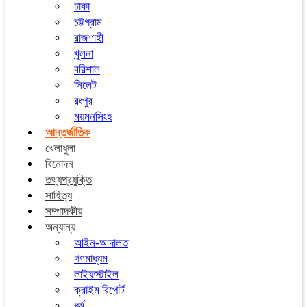
ঢাকা
চট্টগ্রাম
রাজশাহী
খুলনা
বরিশাল
সিলেট
রংপুর
ময়মনসিংহ
আন্তর্জাতিক
খেলাধুলা
বিনোদন
তথ্যপ্রযুক্তি
সাহিত্য
সম্পাদকীয়
অন্যান্য
আইন-আদালত
গণমাধ্যম
লাইফস্টাইল
ক্রাইম রিপোর্ট
ধর্ম