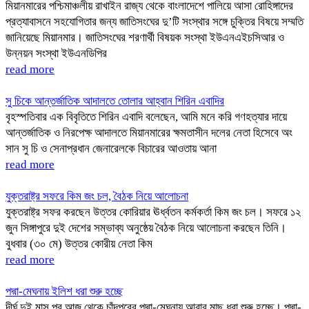
মিয়ানমারের পশ্চিমাঞ্চলীয় রাখাইন রাজ্য থেকে বাংলাদেশে পালিয়ে আসা রোহিঙ্গাদের
প্রত্যাবাসনে সহযোগিতার জন্য জাতিসংঘের দু’টি সংস্থার সঙ্গে চুক্তির বিষয়ে সম্মতি
জানিয়েছে মিয়ানমার। জাতিসংঘের শরণার্থী বিষয়ক সংস্থা ইউএনএইচসিআর ও
উন্নয়ন সংস্থা ইউএনডিপির
read more
সু চিকে আন্তর্জাতিক আদালতে তোলার আহ্বান শিরিন এবাদির
বৃহস্পতিবার এক বিবৃতিতে শিরিন এবাদি বলেছেন, আমি মনে করি গণহত্যার দায়ে
আন্তর্জাতিক ও নিরপেক্ষ আদালতে মিয়ানমারের ক্ষমতাসীন দলের নেতা হিসেবে অং
সান সু চি ও সেনাপ্রধান জেনারেলকে বিচারের আওতায় আনা
read more
যুক্তরাষ্ট্র সফরে কিম জং চল, বৈঠক নিয়ে আলোচনা
যুক্তরাষ্ট্র সফর করছেন উত্তর কোরিয়ার ঊর্ধ্বতন কর্মকর্তা কিম জং চল। সফরে ১২
জুন সিঙ্গাপুরে দুই দেশের সম্ভাব্য অনুষ্ঠেয় বৈঠক নিয়ে আলোচনা করছেন তিনি।
বুধবার (৩০ মে) উত্তর কোরীয় নেতা কিম
read more
পদ্মা-মেঘনায় ইলিশ ধরা শুরু হচ্ছে
দীর্ঘ দুই মাস পর আজ থেকে চাঁদপুরের পদ্মা-মেঘনায় আবার মাছ ধরা শুরু হচ্ছে। পদ্মা-