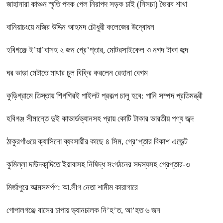
জাহানারা কাঞ্চন স্মৃতি পদক পেল নিরাপদ সড়ক চাই (নিসচা) ভৈরব শাখা
বানিয়াচংয়ে নজির উদ্দিন আহমদ চৌধুরী কলেজের উদ্বোধন
হবিগঞ্জে ই’য়া’বাসহ ২ জন গ্রে’প্তার, মোটরসাইকেল ও নগদ টাকা জব্দ
ঘর ভাড়া মেটাতে মাথার চুল বিক্রি করলেন রেহানা বেগম
কুড়িগ্রামে তিস্তায় শিগগিরই পাইলট প্রকল্প চালু হবে: পানি সম্পদ প্রতিমন্ত্রী
হবিগঞ্জ সীমান্তে দুই কাভার্ডভ্যানসহ প্রায় কোটি টাকার ভারতীয় পণ্য জব্দ
ঠাকুরগাঁওয়ে ক্যাসিনো ব্যবসায়ীর কাছে ৪ সিম, গ্রে’প্তার বিকাশ এজেন্ট
কুমিল্লা দাউদকান্দিতে ইয়াবাসহ নিষিদ্ধ সংগঠনের সদস্যসহ গ্রেপ্তার-৩
মির্জাপুরে আত্মসমর্পণ: আ.লীগ নেতা শামীম কারাগারে
গোপালগঞ্জে বাসের চাপায় ভ্যানচালক নি’হ’ত, আ’হত ৬ জন