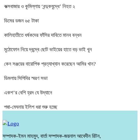
কক্সবাজার ও কুমিল্লায় ‘বন্দুকযুদ্ধে’ নিহত ২
ডিমের ডজন ৬৫ টাকা
কালিহাতীতে ধর্ষকদের ফাঁসির দাবিতে মানব বন্ধন
মুঠোফোন নিয়ে দ্বন্দ্বে ছোট ভাইয়ের হাতে বড় ভাই খুন
কেন সঞ্জয়ের বায়োপিক প্রত্যাখ্যান করেছেন আমির খান?
ডিমলায় সিপিবির স্মরণ সভা
একশ’র বেশি হ্রদ যে উদ্যানে
পদ্মা-মেঘনায় ইলিশ ধরা শুরু হচ্ছে
সম্পাদক-ইমন মাহমুদ, বার্তা সম্পাদক-জয়নাল আবেদীন রিটন,