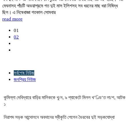
মেঘনাসহ পাঁচটি অভয়াশ্রমে গত দুই মাস ইলিশসহ সব ধরনের মাছ ধরা নিষিদ্ধ
ছিল। এ নিষেধাজ্ঞা গতকাল সোমবার
read more
01
02
সর্বশেষ নিউজ
জনপ্রিয় নিউজ
কুমিল্লা দেবিদ্বারে বাড়ির মালিককে খু/ন, ৯ প্যাকেটে মিলল খ’ণ্ডি’ত লা/শ, আটক
১
নিরাপদ সড়ক আন্দোলনে অবদানের স্বীকৃতি পেলেন ভৈরবের দুই সড়কযোদ্ধা